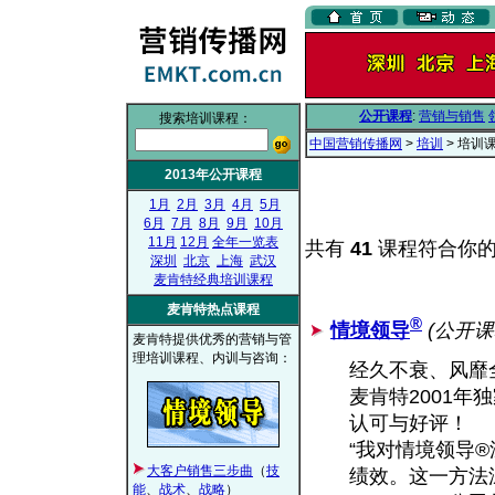
公开课程
:
营销与销售
搜索培训课程：
中国营销传播网
>
培训
> 培训
2013年公开课程
1月
2月
3月
4月
5月
6月
7月
8月
9月
10月
11月
12月
全年一览表
共有
41
课程符合你的
深圳
北京
上海
武汉
麦肯特经典培训课程
麦肯特热点课程
®
情境领导
(公开
麦肯特提供优秀的营销与管
理培训课程、内训与咨询：
经久不衰、风靡
麦肯特2001年
认可与好评！
“我对情境领导
大客户销售三步曲
（
技
绩效。这一方法深入
能
、
战术
、
战略
）