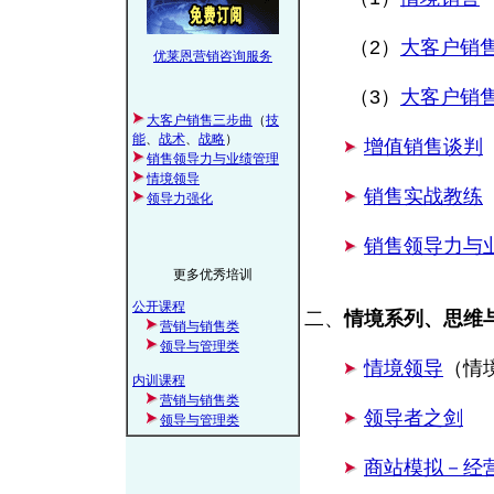
（2）
大客户销
优莱恩营销咨询服务
（3）
大客户销
大客户销售三步曲
（
技
能
、
战术
、
战略
）
增值销售谈判
销售领导力与业绩管理
情境领导
销售实战教练
领导力强化
销售领导力与
更多优秀培训
公开课程
二、
情境系列、思维
营销与销售类
领导与管理类
情境领导
（情
内训课程
营销与销售类
领导者之剑
领导与管理类
商站模拟－经