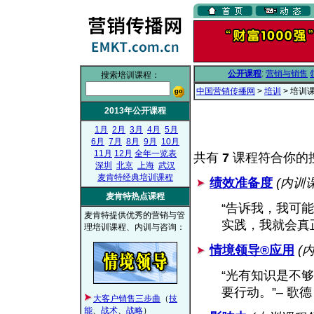
公开课程
:
营销与销售
搜索培训课程：
中国营销传播网
>
培训
> 培训
2013年公开课程
1月
2月
3月
4月
5月
6月
7月
8月
9月
10月
11月
12月
全年一览表
共有
7
课程符合你的
深圳
北京
上海
武汉
麦肯特经典培训课程
绩效准备度
(内训
麦肯特热点课程
“告诉我，我可
麦肯特提供优秀的营销与管
实践，我就会真正
理培训课程、内训与咨询：
情境领导®应用
(
“光有知识是不
要行动。”– 歌德
大客户销售三步曲
（
技
能
、
战术
、
战略
）