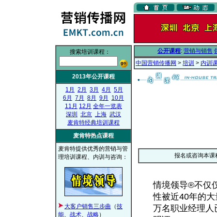
公开课程
:
营销与销售
搜索培训课程：
中国营销传播网
>
培训
>
内训
2013年公开课程
1月
2月
3月
4月
5月
6月
7月
8月
9月
10月
11月
12月
全年一览表
深圳
北京
上海
武汉
麦肯特经典培训课程
麦肯特热点课程
麦肯特提供优秀的营销与管
报名或咨询本课
理培训课程、内训与咨询：
情境领导®不仅
性被近40年的大
大客户销售三步曲
（
技
万名职业经理人
能
、
战术
、
战略
）