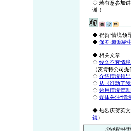
◇ 若有意参加讲师
谢！
◆ 祝贺“情境领
◆
保罗·赫塞给
◆ 相关文章
◇
经久不衰情境
（麦肯特公司提
◇
介绍情境领导大
◇
从《谁动了我
◇
妙用情境管理
◇
媒体关注“情
◆ 热烈庆贺英
馈
）
报名或咨询本课