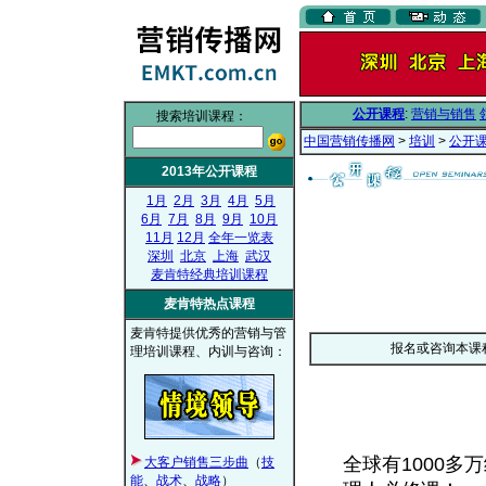
公开课程
:
营销与销售
搜索培训课程：
中国营销传播网
>
培训
>
公开
2013年公开课程
1月
2月
3月
4月
5月
6月
7月
8月
9月
10月
11月
12月
全年一览表
深圳
北京
上海
武汉
麦肯特经典培训课程
麦肯特热点课程
麦肯特提供优秀的营销与管
报名或咨询本课
理培训课程、内训与咨询：
全球有1000多
大客户销售三步曲
（
技
能
、
战术
、
战略
）