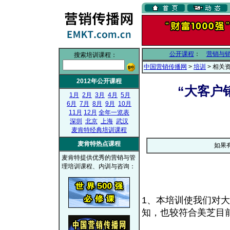
公开课程
：
营销与
搜索培训课程：
中国营销传播网
>
培训
> 相关
2012年公开课程
“大客户
1月
2月
3月
4月
5月
6月
7月
8月
9月
10月
11月
12月
全年一览表
深圳
北京
上海
武汉
麦肯特经典培训课程
麦肯特热点课程
如果
麦肯特提供优秀的营销与管
理培训课程、内训与咨询：
1、本培训使我们对
知，也较符合美芝目