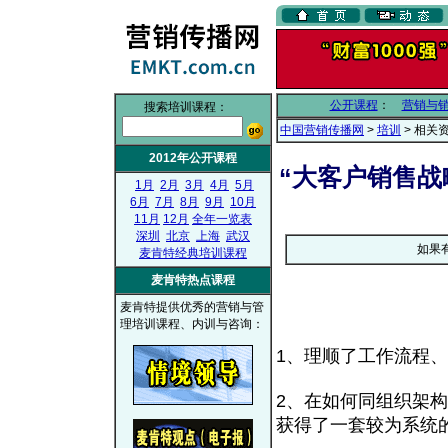
公开课程
：
营销与
搜索培训课程：
中国营销传播网
>
培训
> 相关
2012年公开课程
“大客户销售战
1月
2月
3月
4月
5月
6月
7月
8月
9月
10月
11月
12月
全年一览表
深圳
北京
上海
武汉
如果
麦肯特经典培训课程
麦肯特热点课程
麦肯特提供优秀的营销与管
理培训课程、内训与咨询：
1、理顺了工作流程
2、在如何同组织架
获得了一套较为系统