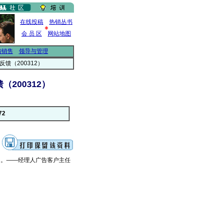
在线投稿
热销丛书
会 员 区
网站地图
与销售
领导与管理
馈（200312）
200312）
72
知。——经理人广告客户主任
。