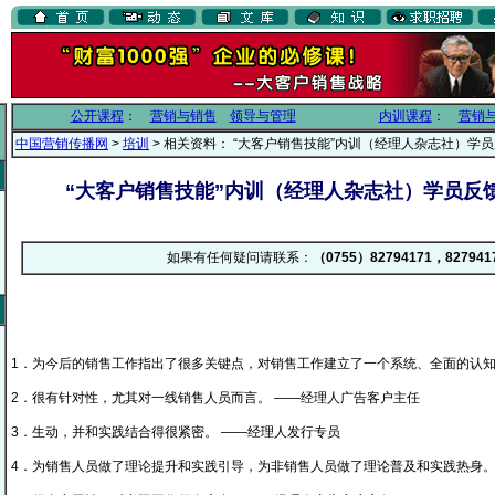
公开课程
：
营销与销售
领导与管理
内训课程
：
营销
中国营销传播网
>
培训
> 相关资料： “大客户销售技能”内训（经理人杂志社）学员反
“大客户销售技能”内训（经理人杂志社）学员反馈（
如果有任何疑问请联系：
（0755）82794171，827941
1．为今后的销售工作指出了很多关键点，对销售工作建立了一个系统、全面的认
2．很有针对性，尤其对一线销售人员而言。 ——经理人广告客户主任
3．生动，并和实践结合得很紧密。 ——经理人发行专员
4．为销售人员做了理论提升和实践引导，为非销售人员做了理论普及和实践热身