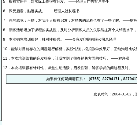
5．很有实用性，对实际工作很有启发。 ——经理人广告客户主任
6．深受启发，贴近实战。 ——经理人社长秘书
7．总的感觉：不错，对我个人很有启发；对销售的流程也有了一些了解。——财
8．演练活动增加了课程的实战性，及时分析演练人员的失误能提高个人销售水平，
9．本次销售培训很好，针对性很强。 ——金宣发印刷有限公司总经理
10．能够对目前存在的问题进行解析，实践性强，模拟教学效果好，互动沟通比较
11．本次培训给我的启发很多，让我学到了很多销售方面的技巧。 ——程序员
12．本次培训很有针对性，课堂生动活泼，启发性强，解答学员的问题很及时。
如果有任何疑问请联系：
（0755）82794171，827941
发表时间：2004-01-02，