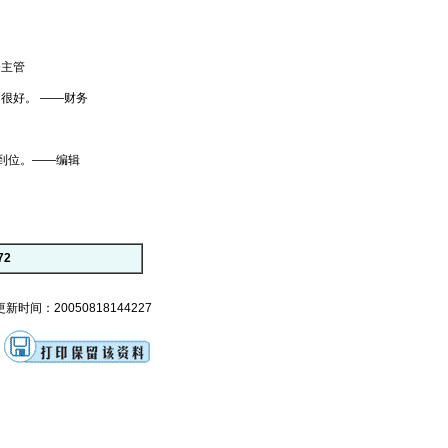
务主管
很好。 ——财务
到位。——编辑
72
更新时间：20050818144227